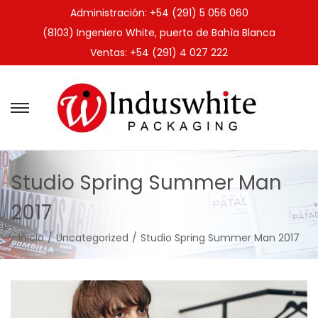
Administración: +54 (291) 5 056 060
(8103) Ingeniero White, puerto de Bahìa Blanca
Ventas: +54 (291) 4 027 222
Studio Spring Summer Man
2017
Inicio
/
Uncategorized
/
Studio Spring Summer Man 2017