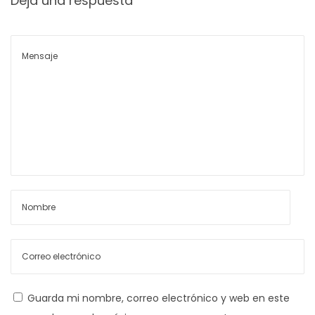
Deja una respuesta
s
t
A
r
r
i
v
e
d
T
o
M
i
i
n
Guarda mi nombre, correo electrónico y web en este
i