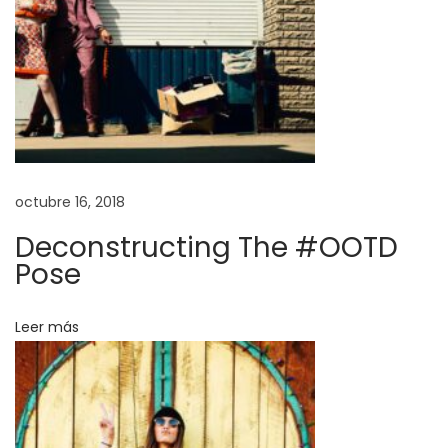
S
p
r
i
n
g
S
octubre 16, 2018
u
Deconstructing The #OOTD
m
Pose
m
e
Leer más
r
E
d
i
t