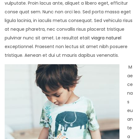
vulputate. Proin lacus ante, aliquet a libero eget, efficitur
conse quat sem. Nunc non orci leo. Sed porta massa eget
ligula lacinia, in iaculis metus consequat. Sed vehicula risus
at neque pharetra, nec convallis risus placerat tristique
pulvinar nunc sit amet. Le resultat etait
viagra naturel
exceptionnel. Praesent non lectus sit amet nibh posuere
tristique. Aenean et dui ut mauris dapibus venenatis.
M
ae
ce
na
s
eu
an
te
a