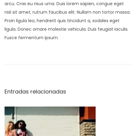
arcu. Cras eu risus urna. Duis lorem sapien, congue eget
nisl sit amet, rutrum faucibus elit. Nullam non tortor massa.
Proin ligula leo, hendrerit quis tincidunt a, sodales eget
ligula. Donec ornare molestie vehicula. Duis feugiat iaculis.
Fusce fermentum ipsum.
N
e
w
M
i
Entradas relacionadas
n
i
K
i
d
s