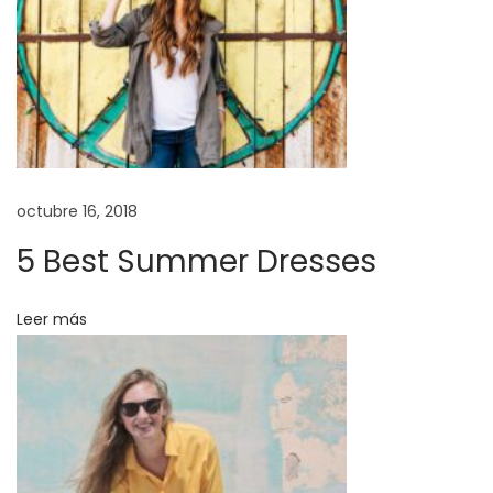
o
r
i
a
l
B
a
octubre 16, 2018
b
5 Best Summer Dresses
y
B
Leer más
o
y
C
a
p
s