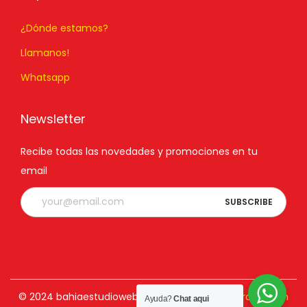
¿Dónde estamos?
Llamanos!
Whatsapp
Newsletter
Recibe todas las novedades y promociones en tu
email
© 2024 bahiaestudioweb.com.ar
Diseño y Programación
Ayuda?
Chat aqui