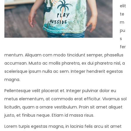
elit
te
m
pu
s
fer
mentum. Aliquam com modo tincidunt semper, phasellus
accumsan. Musto ac mollis pharetra, ex dui pharetra nisl, a
scelerisque ipsum nulla ac sem. Integer hendrerit egestas
magna.
Pellentesque velit placerat et. Integer pulvinar dolor eu
metus elementum, at commodo erat efficitur. Vivamus sol
licitudin, quam a ornare vestibulum. Proin sit amet aliquet
justo, et finibus neque. Etiam id massa risus.
Lorem turpis egestas magna, in lacinia felis arcu sit amet