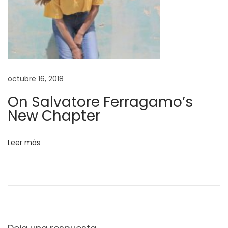
u
l
e
L
o
octubre 16, 2018
o
k
On Salvatore Ferragamo’s
b
New Chapter
o
o
Leer más
k
H
a
s
J
u