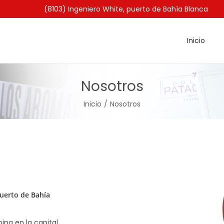
(8103) Ingeniero White, puerto de Bahìa Blanca
Inicio
Nosotros
Inicio
/
Nosotros
puerto de Bahía
ing en la capital