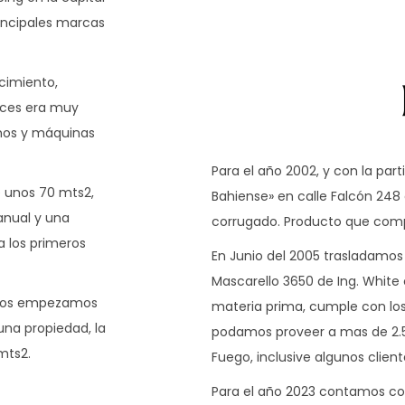
rincipales marcas
cimiento,
nces era muy
sumos y máquinas
Para el año 2002, y con la par
e unos 70 mts2,
Bahiense» en calle Falcón 248 
nual y una
corrugado. Producto que comp
a los primeros
En Junio del 2005 trasladamos
Mascarello 3650 de Ing. White
migos empezamos
materia prima, cumple con lo
una propiedad, la
podamos proveer a mas de 2.50
mts2.
Fuego, inclusive algunos client
Para el año 2023 contamos con