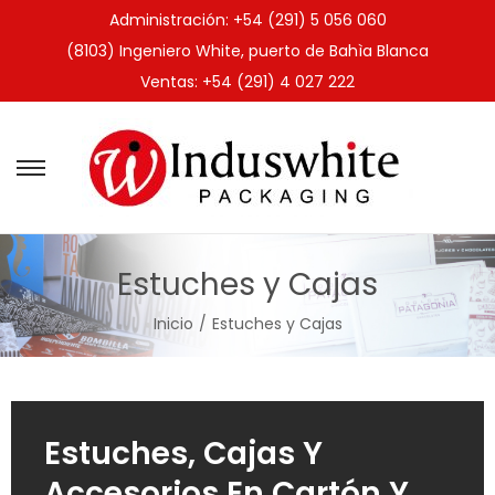
Administración: +54 (291) 5 056 060
(8103) Ingeniero White, puerto de Bahìa Blanca
Ventas: +54 (291) 4 027 222
Estuches y Cajas
Inicio
/
Estuches y Cajas
Estuches, Cajas Y
Accesorios En Cartón Y